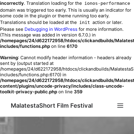
incorrectly
. Translation loading for the
ionos-performance
domain was triggered too early. This is usually an indicator for
some code in the plugin or theme running too early.
Translations should be loaded at the
action or later.
init
Please see
Debugging in WordPress
for more information.
(This message was added in version 6.7.0.) in
/homepages/24/d622172958/htdocs/clickandbuilds/Malates
includes/functions.php
on line
6170
Warning
: Cannot modify header information - headers already
sent by (output started at
/homepages/24/d622172958/htdocs/clickandbuilds/MalatestaS
includes/functions.php:6170) in
/homepages/24/d622172958/htdocs/clickandbuilds/Malates
content/plugins/uncode-privacy/includes/class-uncode-
toolkit-privacy-public.php
on line
359
MalatestaShort Film Festival
Festival 2023
Festival Edition
Chi siamo
Sostenitori
Contatti