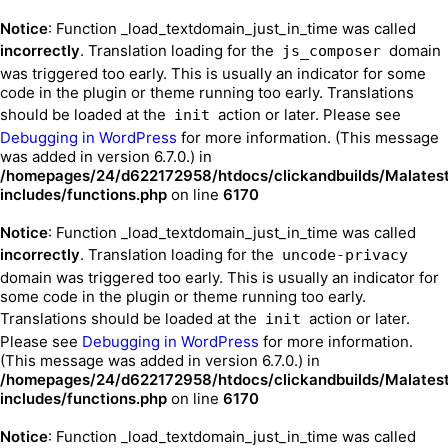
Notice
: Function _load_textdomain_just_in_time was called
incorrectly
. Translation loading for the
domain
js_composer
was triggered too early. This is usually an indicator for some
code in the plugin or theme running too early. Translations
should be loaded at the
action or later. Please see
init
Debugging in WordPress
for more information. (This message
was added in version 6.7.0.) in
/homepages/24/d622172958/htdocs/clickandbuilds/Malates
includes/functions.php
on line
6170
Notice
: Function _load_textdomain_just_in_time was called
incorrectly
. Translation loading for the
uncode-privacy
domain was triggered too early. This is usually an indicator for
some code in the plugin or theme running too early.
Translations should be loaded at the
action or later.
init
Please see
Debugging in WordPress
for more information.
(This message was added in version 6.7.0.) in
/homepages/24/d622172958/htdocs/clickandbuilds/Malates
includes/functions.php
on line
6170
Notice
: Function _load_textdomain_just_in_time was called