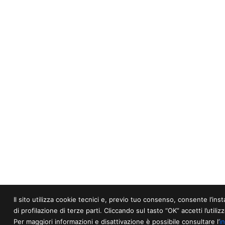
Il sito utilizza cookie tecnici e, previo tuo consenso, consente l’inst
di profilazione di terze parti. Cliccando sul tasto “OK” accetti l’utiliz
Per maggiori informazioni e disattivazione è possibile consultare l’
i