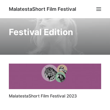
MalatestaShort Film Festival
Festival Edition
Festival 2023
Festival Edition
Chi siamo
Sostenitori
Contatti
Ricerca
MalatestaShort Film Festival 2023