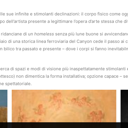
lle sue infinite e stimolanti declinazioni: il corpo fisico come o
po dell’artista presente a legittimare l’opera d’arte stessa che d
 e ridanciane di un
homeless
senza più lune buone si avvicendano c
iaio di una storica linea ferroviaria del Canyon cede il passo ai 
in bilico tra passato e presente – dove i corpi si fanno inevitabi
icerca di spazi e modi di visione più inaspettatamente stimolanti 
ottesco) non dimentica la forma installativa; opzione capace – se
one spettatoriale.