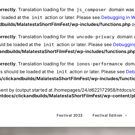
orrectly
. Translation loading for the
domain was t
js_composer
e loaded at the
action or later. Please see
Debugging in 
init
uilds/MalatestaShortFilmFest/wp-includes/functions.php
o
orrectly
. Translation loading for the
domain wa
uncode-privacy
uld be loaded at the
action or later. Please see
Debugging
init
ndbuilds/MalatestaShortFilmFest/wp-includes/functions.ph
orrectly
. Translation loading for the
domai
ionos-performance
ns should be loaded at the
action or later. Please see
Deb
init
clickandbuilds/MalatestaShortFilmFest/wp-includes/functi
 sent by (output started at /homepages/24/d622172958/htdocs/
docs/clickandbuilds/MalatestaShortFilmFest/wp-content/plu
Festival 2023
Festival Edition