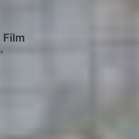
 Film
TA