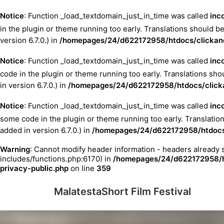
Notice
: Function _load_textdomain_just_in_time was called
inc
in the plugin or theme running too early. Translations should b
version 6.7.0.) in
/homepages/24/d622172958/htdocs/clickandb
Notice
: Function _load_textdomain_just_in_time was called
inc
code in the plugin or theme running too early. Translations sho
in version 6.7.0.) in
/homepages/24/d622172958/htdocs/clicka
Notice
: Function _load_textdomain_just_in_time was called
inc
some code in the plugin or theme running too early. Translatio
added in version 6.7.0.) in
/homepages/24/d622172958/htdocs/
Warning
: Cannot modify header information - headers already
includes/functions.php:6170) in
/homepages/24/d622172958/ht
privacy-public.php
on line
359
MalatestaShort Film Festival