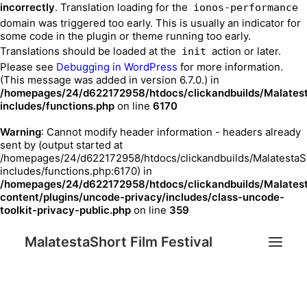
incorrectly
. Translation loading for the
ionos-performance
domain was triggered too early. This is usually an indicator for
some code in the plugin or theme running too early.
Translations should be loaded at the
action or later.
init
Please see
Debugging in WordPress
for more information.
(This message was added in version 6.7.0.) in
/homepages/24/d622172958/htdocs/clickandbuilds/Malates
includes/functions.php
on line
6170
Warning
: Cannot modify header information - headers already
sent by (output started at
/homepages/24/d622172958/htdocs/clickandbuilds/MalatestaS
includes/functions.php:6170) in
/homepages/24/d622172958/htdocs/clickandbuilds/Malates
content/plugins/uncode-privacy/includes/class-uncode-
toolkit-privacy-public.php
on line
359
MalatestaShort Film Festival
Festival 2023
Festival Edition
Chi siamo
Sostenitori
Contatti