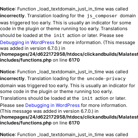
Notice
: Function _load_textdomain_just_in_time was called
incorrectly
. Translation loading for the
domain
js_composer
was triggered too early. This is usually an indicator for some
code in the plugin or theme running too early. Translations
should be loaded at the
action or later. Please see
init
Debugging in WordPress
for more information. (This message
was added in version 6.7.0.) in
/homepages/24/d622172958/htdocs/clickandbuilds/Malates
includes/functions.php
on line
6170
Notice
: Function _load_textdomain_just_in_time was called
incorrectly
. Translation loading for the
uncode-privacy
domain was triggered too early. This is usually an indicator for
some code in the plugin or theme running too early.
Translations should be loaded at the
action or later.
init
Please see
Debugging in WordPress
for more information.
(This message was added in version 6.7.0.) in
/homepages/24/d622172958/htdocs/clickandbuilds/Malates
includes/functions.php
on line
6170
Notice
: Function _load_textdomain_just_in_time was called