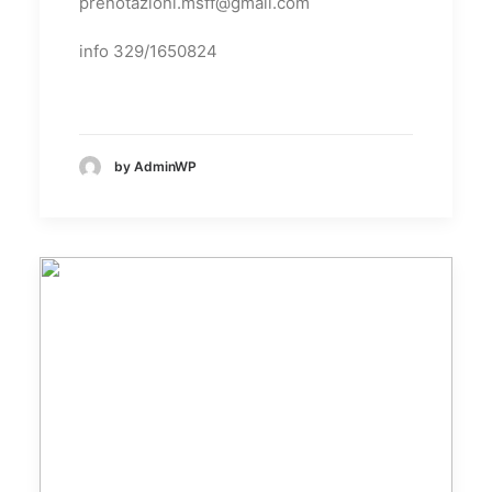
prenotazioni.msff@gmail.com
info 329/1650824
by AdminWP